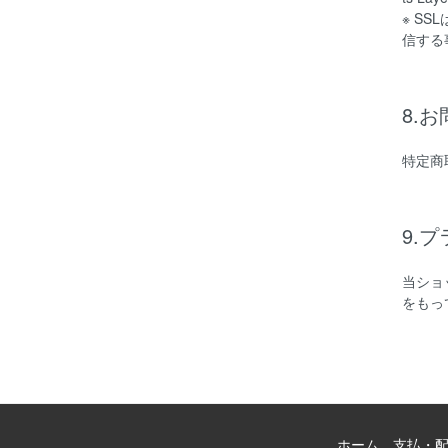
※ S
信する
8.
特定商
9.
当ショ
をもっ
ホーム
支払・