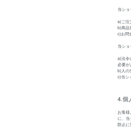
当ショ
a)ご
b)商
c)お
当ショ
a)法
必要が
b)人
c)当
4.
お客様
に、当
防止に