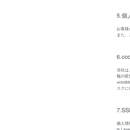
5.
お客様
また、
6.c
当社は
報の収
※co
スクに
7.
個人情
ts L