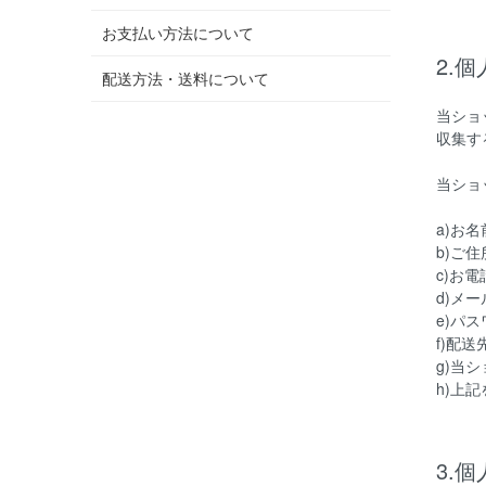
お支払い方法について
2.
配送方法・送料について
当ショ
収集す
当ショ
a)お
b)ご住
c)お
d)メ
e)パ
f)配送
g)当
h)上
3.